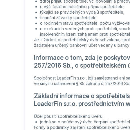
zdroj příjmů spotřebitele, vč. povolání a praco
o výši čistého měsíčního příjmu spotřebitele;
týkající se pravidelných výdajů spotřebitele;
finanční závazky spotřebitele;
o rodinném stavu spotřebitele, počtu vyživov
o exekucích vedených proti spotřebiteli, soudní
insolvenčním řízení zahájeném proti spotřebiteli
Je-li žádost o spotřebitelský úvěr schválena, spol
žadatelem určený bankovní účet vedený u banky 
Informace o tom, zda je poskytová
257/2016 Sb., o spotřebitelském 
Společnost LeaderFin s.r.o., její zaměstnanci ani 
ve smyslu ustanovení § 85 zákona č. 257/2016 Sb.
Základní informace o spotřebite
LeaderFin s.r.o. prostřednictvím
Účel použití spotřebitelského úvěru:
jedná se o neúčelový úvěr, čerpání spotřebit
Formy a podmínky zajištění spotřebitelského úvěr