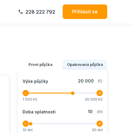
Přihlásit se
228 222 792
První půjčka
Opakovaná půjčka
20 000
Kč
Výše půjčky
1 000
Kč
30 000
Kč
10
dní
Doba splatnosti
10
dní
30
dní