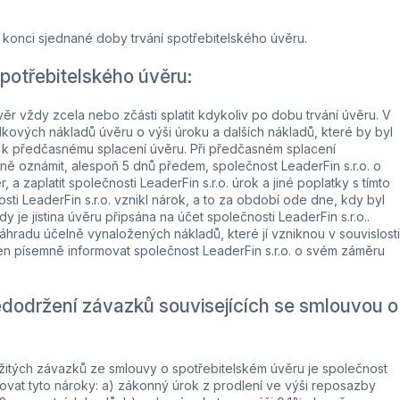
 konci sjednané doby trvání spotřebitelského úvěru.
otřebitelského úvěru:
věr vždy zcela nebo zčásti splatit kdykoliv po dobu trvání úvěru. V
lkových nákladů úvěru o výši úroku a dalších nákladů, které by byl
lo k předčasnému splacení úvěru. Při předčasném splacení
mně oznámit, alespoň 5 dnů předem, společnost LeaderFin s.r.o. o
a zaplatit společnosti LeaderFin s.r.o. úrok a jiné poplatky s tímto
ti LeaderFin s.r.o. vznikl nárok, a to za období ode dne, kdy byl
 je jistina úvěru připsána na účet společnosti LeaderFin s.r.o..
áhradu účelně vynaložených nákladů, které jí vzniknou v souvislosti
en písemně informovat společnost LeaderFin s.r.o. o svém záměru
dodržení závazků souvisejících se smlouvou o
ěžitých závazků ze smlouvy o spotřebitelském úvěru je společnost
tňovat tyto nároky: a) zákonný úrok z prodlení ve výši reposazby