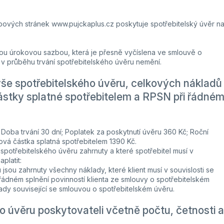
ebových stránek www.pujckaplus.cz poskytuje spotřebitelský úvěr n
ou úrokovou sazbou, která je přesně vyčíslena ve smlouvě o
v průběhu trvání spotřebitelského úvěru nemění.
ýše spotřebitelského úvěru, celkových nákladů
ástky splatné spotřebitelem a RPSN při řádné
Doba trvání 30 dní; Poplatek za poskytnutí úvěru 360 Kč; Roční
á částka splatná spotřebitelem 1390 Kč.
spotřebitelského úvěru zahrnuty a které spotřebitel musí v
platit:
sou zahrnuty všechny náklady, které klient musí v souvislosti se
 řádném splnění povinností klienta ze smlouvy o spotřebitelském
lady související se smlouvou o spotřebitelském úvěru.
o úvěru poskytovateli včetně počtu, četnosti a