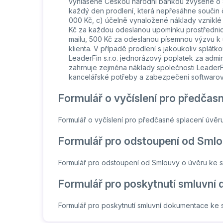
vyhlášené Českou národní bankou zvýšené o 8
každý den prodlení, která nepřesáhne součin č
000 Kč, c) účelně vynaložené náklady vzniklé sp
Kč za každou odeslanou upomínku prostřednic
mailu, 500 Kč za odeslanou písemnou výzvu k
klienta. V případě prodlení s jakoukoliv splátko
LeaderFin s.r.o. jednorázový poplatek za admini
zahrnuje zejména náklady společnosti LeaderF
kancelářské potřeby a zabezpečení softwarov
Formulář o vyčíslení pro předčas
Formulář o vyčíslení pro předčasné splacení úvěr
Formulář pro odstoupení od Smlo
Formulář pro odstoupení od Smlouvy o úvěru ke 
Formulář pro poskytnutí smluvní
Formulář pro poskytnutí smluvní dokumentace ke 