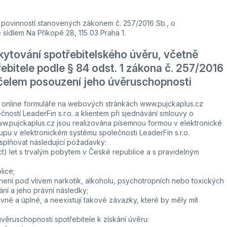
povinností stanovených zákonem č. 257/2016 Sb., o
sídlem Na Příkopě 28, 115 03 Praha 1.
ytování spotřebitelského úvěru, včetně
bitele podle § 84 odst. 1 zákona č. 257/2016
účelem posouzení jeho úvěruschopnosti
ím online formuláře na webových stránkách www.pujckaplus.cz
ostí LeaderFin s.r.o. a klientem při sjednávání smlouvy o
w.pujckaplus.cz jsou realizována písemnou formou v elektronické
pu v elektronickém systému společnosti LeaderFin s.r.o.
 splňovat následující požadavky:
t) let s trvalým pobytem v České republice a s pravidelným
lice;
ení pod vlivem narkotik, alkoholu, psychotropních nebo toxických
ní a jeho právní následky;
né a úplné, a neexistují takové závazky, které by měly mít
ěruschopnosti spotřebitele k získání úvěru: