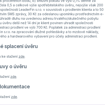
 procentních bodů, b) smluvní pokutu ve výši 0,1% denně za
ísla 0,5 a celkové výše spotřebitelského úvěru, nejvýše však 200
olečnosti LeaderFin s.r.o. v souvislosti s prodlením klienta a to 50
tvím SMS zprávy, 30 Kč za odeslanou upomínku prostřednictvím e-
 úhradě dluhu na uvedenou adresu trvalého/skutečného pobytu
u úvěru delší než 14 dní je klient povinen uhradit společnosti
straci prodlení ve výši 700 Kč. Poplatek za administraci prodlení
in s.r.o. na zpracování dlužné pohledávky a to mzdové náklady,
ého a hardwarového vybavení pro účely administraci prodlení.
né splacení úvěru
u ke stažení
zde
.
uvy o úvěru
stažení
zde
.
 dokumentace
stažení
zde
.