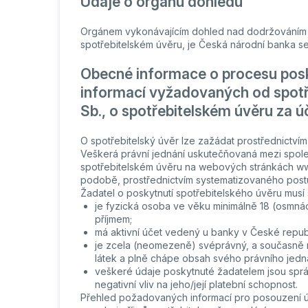
Údaje o orgánu dohledu
Orgánem vykonávajícím dohled nad dodržováním 
spotřebitelském úvěru, je Česká národní banka se 
Obecné informace o procesu posk
informací vyžadovaných od spotře
Sb., o spotřebitelském úvěru za 
O spotřebitelský úvěr lze zažádat prostřednictv
Veškerá právní jednání uskutečňovaná mezi společn
spotřebitelském úvěru na webových stránkách ww
podobě, prostřednictvím systematizovaného postu
Žadatel o poskytnutí spotřebitelského úvěru musí
je fyzická osoba ve věku minimálně 18 (osmnác
příjmem;
má aktivní účet vedený u banky v České repub
je zcela (neomezeně) svéprávný, a současně n
látek a plně chápe obsah svého právního jedná
veškeré údaje poskytnuté žadatelem jsou správ
negativní vliv na jeho/její platební schopnost.
Přehled požadovaných informací pro posouzení úv