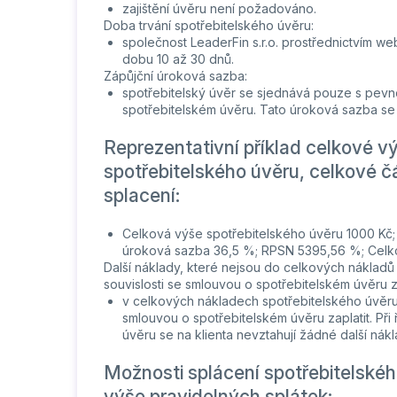
zajištění úvěru není požadováno.
Doba trvání spotřebitelského úvěru:
společnost LeaderFin s.r.o. prostřednictvím w
dobu 10 až 30 dnů.
Zápůjční úroková sazba:
spotřebitelský úvěr se sjednává pouze s pevn
spotřebitelském úvěru. Tato úroková sazba se 
Reprezentativní příklad celkové v
spotřebitelského úvěru, celkové č
splacení:
Celková výše spotřebitelského úvěru 1000 Kč; 
úroková sazba 36,5 %; RPSN 5395,56 %; Celkov
Další náklady, které nejsou do celkových nákladů 
souvislosti se smlouvou o spotřebitelském úvěru za
v celkových nákladech spotřebitelského úvěru j
smlouvou o spotřebitelském úvěru zaplatit. Při
úvěru se na klienta nevztahují žádné další nák
Možnosti splácení spotřebitelskéh
výše pravidelných splátek: