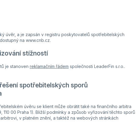
ý úvěr, a je zapsán v registru poskytovatelů spotřebitelských
 dostupný na www.cnb.cz.
zování stížností
ntů je stanoven
reklamačním řádem
společnosti LeaderFin s.r.o..
ešení spotřebitelských sporů
a
ebitelském úvěru se klient může obrátit také na finančního arbitra
9, 110 00 Praha 1). Bližší podmínky a způsob vyřizování těchto sporů
arbitrovi, v platném znění, a taktéž na webových stránkách