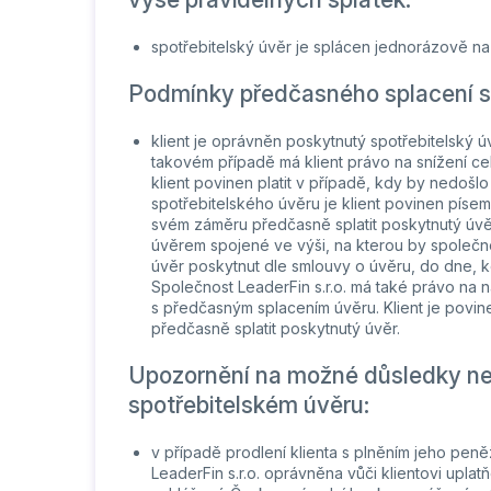
spotřebitelský úvěr je splácen jednorázově na
Podmínky předčasného splacení sp
klient je oprávněn poskytnutý spotřebitelský ú
takovém případě má klient právo na snížení ce
klient povinen platit v případě, kdy by nedoš
spotřebitelského úvěru je klient povinen píse
svém záměru předčasně splatit poskytnutý úvěr, 
úvěrem spojené ve výši, na kterou by společnos
úvěr poskytnut dle smlouvy o úvěru, do dne, kdy
Společnost LeaderFin s.r.o. má také právo na n
s předčasným splacením úvěru. Klient je povin
předčasně splatit poskytnutý úvěr.
Upozornění na možné důsledky ne
spotřebitelském úvěru:
v případě prodlení klienta s plněním jeho pen
LeaderFin s.r.o. oprávněna vůči klientovi upla