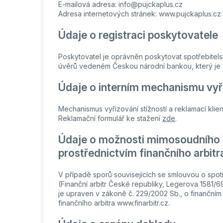
E-mailová adresa:
info@pujckaplus.cz
Adresa internetových stránek: www.pujckaplus.cz
Údaje o registraci poskytovatele
Poskytovatel je oprávněn poskytovat spotřebitelsk
úvěrů vedeném Českou národní bankou, který je
Údaje o interním mechanismu vyři
Mechanismus vyřizování stížností a reklamací klie
Reklamační formulář ke stažení
zde
.
Údaje o možnosti mimosoudního ř
prostřednictvím finančního arbitr
V případě sporů souvisejících se smlouvou o spotř
(Finanční arbitr České republiky, Legerova 1581/6
je upraven v zákoně č. 229/2002 Sb., o finančním 
finančního arbitra www.finarbitr.cz.