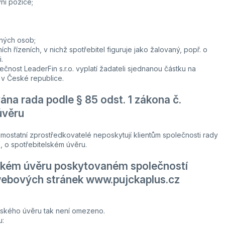
vní pozice;
aných osob;
ch řízeních, v nichž spotřebitel figuruje jako žalovaný, popř. o
.
ečnost LeaderFin s.r.o. vyplatí žadateli sjednanou částku na
v České republice.
na rada podle § 85 odst. 1 zákona č.
úvěru
samostatní zprostředkovatelé neposkytují klientům společnosti rady
, o spotřebitelském úvěru.
lském úvěru poskytovaném společností
 webových stránek www.pujckaplus.cz
elského úvěru tak není omezeno.
u: