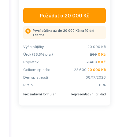
Požádat o
20 000
Kč
První půjčka až do 20 000 Kč na 10 dní
zdarma
Výše půjčky
20 000
Kč
Úrok (36,5% p.a.)
200
0
Kč
Poplatek
2 400
0
Kč
Celkem splatíte
22 600
20 000
Kč
Den splatnosti
08/17/2026
RPSN
0
%
Předsmluvní formulář
Reprezentativní příklad