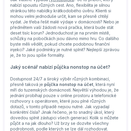
nabízí spoustu různých cest. Ano, flexibilita je silnou
stránkou této nabídky krátkodobého úvěru. Klienti si
mohou velmi jednoduše určit, kam se přesně chtějí
vydat. Je třeba řešit malé výdaje v domácnosti? Nebo je
předmětem vaší žádosti nová pračka, která bude stát
deset tisíc korun? Jednoduchost je na prvním místě,
schůzky na pobočkách jsou dávno mimo hru. Co dalšího
byste měli vědět, pokud chcete podobnou finanční
injekci? Jaké podmínky je nutné splnit? Nejlepší zprávou
je, že to jsou spíše formality.
Jaký scénář nabízí půjčka nonstop na účet?
Dostupnost 24/7 a široký výběr různých kombinací,
přesně taková je
půjčka nonstop na účet
, která nyní
míří do tuzemských domácností. Největší výhodou je, že
jednání probíhají pouze v online prostoru a telefonické
rozhovory s operátorem, které jsou plné různých
dotazů, v tomto případě nejsou nutné. Jak vypadají
konkrétní čísla? Jinak řečeno, je to snadný úkol, který
dovedou splnit zástupci všech generací. Kolik si můžete
půjčit a na jak dlouho? Už brzy se dozvíte všechny
podrobnosti, podle kterých se lze dál rozhodovat.