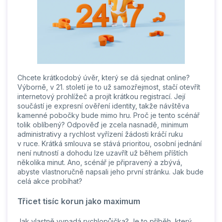
Chcete krátkodobý úvěr, který se dá sjednat online?
Výborně, v 21. století je to už samozřejmost, stačí otevřít
internetový prohlížeč a projít krátkou registrací. Její
součástí je expresní ověření identity, takže návštěva
kamenné pobočky bude mimo hru. Proč je tento scénář
tolik oblíbený? Odpověď je zcela nasnadě, minimum
administrativy a rychlost vyřízení žádosti kráčí ruku
v ruce. Krátká smlouva se stává prioritou, osobní jednání
není nutností a dohodu lze uzavřít už během příštích
několika minut. Ano, scénář je připravený a zbývá,
abyste vlastnoručně napsali jeho první stránku. Jak bude
celá akce probíhat?
Třicet tisíc korun jako maximum
Jak vlastně vypadá
rychlopůjčka
? Je to příběh, který