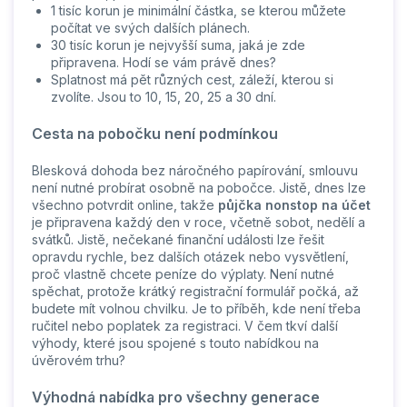
1 tisíc korun je minimální částka, se kterou můžete
počítat ve svých dalších plánech.
30 tisíc korun je nejvyšší suma, jaká je zde
připravena. Hodí se vám právě dnes?
Splatnost má pět různých cest, záleží, kterou si
zvolíte. Jsou to 10, 15, 20, 25 a 30 dní.
Cesta na pobočku není podmínkou
Blesková dohoda bez náročného papírování, smlouvu
není nutné probírat osobně na pobočce. Jistě, dnes lze
všechno potvrdit online, takže
půjčka nonstop na účet
je připravena každý den v roce, včetně sobot, nedělí a
svátků. Jistě, nečekané finanční události lze řešit
opravdu rychle, bez dalších otázek nebo vysvětlení,
proč vlastně chcete peníze do výplaty. Není nutné
spěchat, protože krátký registrační formulář počká, až
budete mít volnou chvilku. Je to příběh, kde není třeba
ručitel nebo poplatek za registraci. V čem tkví další
výhody, které jsou spojené s touto nabídkou na
úvěrovém trhu?
Výhodná nabídka pro všechny generace