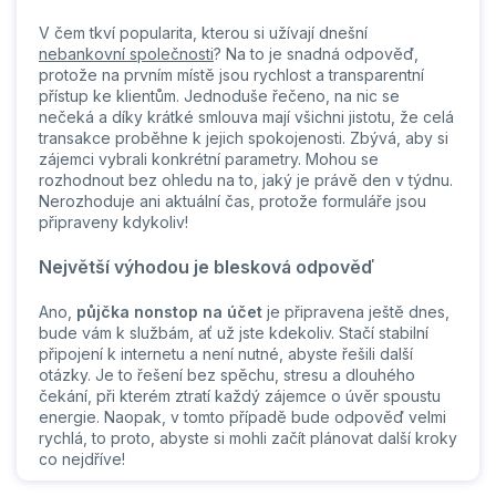
V čem tkví popularita, kterou si užívají dnešní
nebankovní společnosti
? Na to je snadná odpověď,
protože na prvním místě jsou rychlost a transparentní
přístup ke klientům. Jednoduše řečeno, na nic se
nečeká a díky krátké smlouva mají všichni jistotu, že celá
transakce proběhne k jejich spokojenosti. Zbývá, aby si
zájemci vybrali konkrétní parametry. Mohou se
rozhodnout bez ohledu na to, jaký je právě den v týdnu.
Nerozhoduje ani aktuální čas, protože formuláře jsou
připraveny kdykoliv!
Největší výhodou je blesková odpověď
Ano,
půjčka nonstop na účet
je připravena ještě dnes,
bude vám k službám, ať už jste kdekoliv. Stačí stabilní
připojení k internetu a není nutné, abyste řešili další
otázky. Je to řešení bez spěchu, stresu a dlouhého
čekání, při kterém ztratí každý zájemce o úvěr spoustu
energie. Naopak, v tomto případě bude odpověď velmi
rychlá, to proto, abyste si mohli začít plánovat další kroky
co nejdříve!