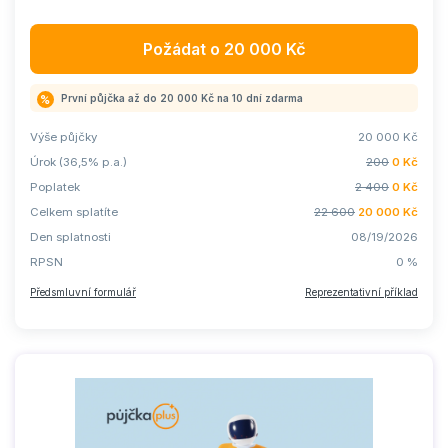
Požádat o
20 000
Kč
První půjčka až do 20 000 Kč na 10 dní
zdarma
Výše půjčky
20 000
Kč
Úrok (36,5% p.a.)
200
0
Kč
Poplatek
2 400
0
Kč
Celkem splatíte
22 600
20 000
Kč
Den splatnosti
08/19/2026
RPSN
0
%
Předsmluvní formulář
Reprezentativní příklad