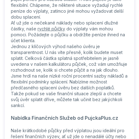
flexibilní. Chápeme, že některé situace vyžadují rychlé
peníze do výplaty, zatímco jiné mohou vyžadovat delší
dobu splacení.
Ať už jde o nečekané náklady nebo splacení dlužné
částky, naše
rychlé půjčky
do výplaty vám mohou
pomoci. Požádejte o půjčku a obdržíte peníze ihned na
účet klienta.
Jednou z klíčových výhod našeho úvěru je
transparentnost. U nás víte přesně, kolik budete muset
splatit. Celková částka splatná spotřebitelem je jasně
uvedena v našem kalkulátoru půjček, což vám umožňuje
rozhodnout se, kolik si chcete půjčit a na jak dlouho.
Jsme hrdí na naše nízké roční procentní sazby nákladů a
flexibilní podmínky splácení. Nabízíme možnost
předčasného splacení úvěru bez dalších poplatků.
Takže pokud se vaše finanční situace zlepší a chcete
svůj úvěr splatit dříve, můžete tak učinit bez jakýchkoli
sankcí.
Nabídka Finančních Služeb od PujckaPlus.cz
Naše krátkodobé půjčky před výplatou jsou ideální pro
řešení finančních výzev, ať už jde o nenadálé účty nebo