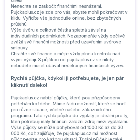
dnes!
Nenechte se zaskočit finančními nesnázemi.
Pujckaplus.cz je zde pro vás, abyste mohli pokračovat v
klidu. Vyřídíte vše jednoduše online, bez zbytečných
průtahů.
Výše úvěru a celková částka splatná závisí na
individuálních podmínkách. Nezapomeňte vždy pečlivě
zvážit své finanční možnosti před uzavřením úvěrové
smlouvy.
Chraňte své finance a mějte vždy plnou kontrolu nad
svými výdaji. S půjčkou od pujckaplus.cz se nikdy
nebudete muset obávat nečekaných finančních výzev.
Rychlá půjčka, kdykoli ji potřebujete, je jen pár
kliknutí daleko!
Pujckaplus.cz nabízí půjčky, které jsou přizpůsobeny
potřebám každého. Máme řadu možností, které se hodí
pro různé situace, včetně našeho zákaznického
programu. Tato rychlá půjčka do výplaty je ideální pro ty,
kteří potřebují malý finanční záložní zdroj mezi výplatami.
Výše půjčky se může pohybovat od 1000 Kč až do 30
000 Kč, což zajišťuje, že pujckaplus.cz má možnost
půjčit peníze pro každou situaci. Trvání půjček je také