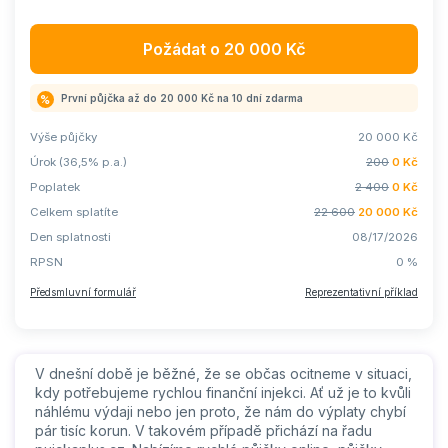
Požádat o
20 000
Kč
První půjčka až do 20 000 Kč na 10 dní
zdarma
Výše půjčky
20 000
Kč
Úrok (36,5% p.a.)
200
0
Kč
Poplatek
2 400
0
Kč
Celkem splatíte
22 600
20 000
Kč
Den splatnosti
08/17/2026
RPSN
0
%
Předsmluvní formulář
Reprezentativní příklad
V dnešní době je běžné, že se občas ocitneme v situaci,
kdy potřebujeme rychlou finanční injekci. Ať už je to kvůli
náhlému výdaji nebo jen proto, že nám do výplaty chybí
pár tisíc korun. V takovém případě přichází na řadu