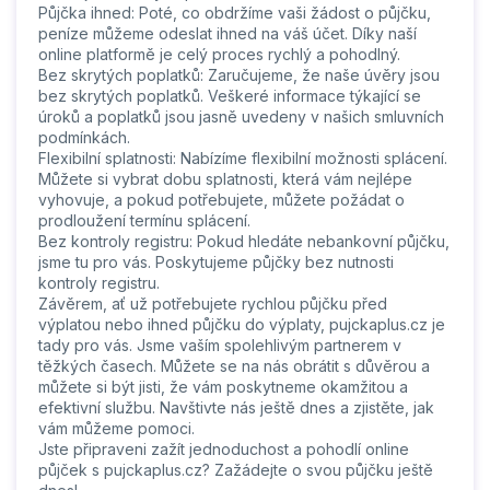
Půjčka ihned: Poté, co obdržíme vaši žádost o půjčku,
peníze můžeme odeslat ihned na váš účet. Díky naší
online platformě je celý proces rychlý a pohodlný.
Bez skrytých poplatků: Zaručujeme, že naše úvěry jsou
bez skrytých poplatků. Veškeré informace týkající se
úroků a poplatků jsou jasně uvedeny v našich smluvních
podmínkách.
Flexibilní splatnosti: Nabízíme flexibilní možnosti splácení.
Můžete si vybrat dobu splatnosti, která vám nejlépe
vyhovuje, a pokud potřebujete, můžete požádat o
prodloužení termínu splácení.
Bez kontroly registru: Pokud hledáte nebankovní půjčku,
jsme tu pro vás. Poskytujeme půjčky bez nutnosti
kontroly registru.
Závěrem, ať už potřebujete rychlou půjčku před
výplatou nebo ihned půjčku do výplaty, pujckaplus.cz je
tady pro vás. Jsme vaším spolehlivým partnerem v
těžkých časech. Můžete se na nás obrátit s důvěrou a
můžete si být jisti, že vám poskytneme okamžitou a
efektivní službu. Navštivte nás ještě dnes a zjistěte, jak
vám můžeme pomoci.
Jste připraveni zažít jednoduchost a pohodlí online
půjček s pujckaplus.cz? Zažádejte o svou půjčku ještě