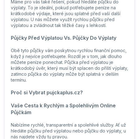
Máme pro vás také řešení, pokud hledáte půjčku do
výplaty. To je ideální, pokud potřebujete peníze na
krátkodobé výdaje, které jsou splatné před vaší další
výplatou. U nás můžete využít rychlou půjčku před
výplatou a zvládnout tak těžké časy s lehkostí.
Půjčky Před Výplatou Vs. Půjčky Do Výplaty
Obě tyto půjčky vám poskytnou rychlou finanční pomoc,
když ji nejvíce potřebujete. Rozdíl je v tom, jak dlouho
můžete peníze ponechat. Půjčka před výplatou je
krátkodobý úvěr, který musí být splacen do příští výplaty,
zatímco půjčka do výplaty může být splatná v delším
termínu.
Proč si Vybrat pujckaplus.cz?
Vaše Cesta k Rychlým a Spolehlivým Online
Půjčkám
Nabízíme rychlé, transparentní a spolehlivé služby. Ať už
hledáte půjčku před výplatou nebo půjčku do výplaty, u
nás najdete vždy tu pravou.