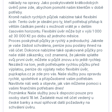
náklady na opravy. Jako poskytovatelé krátkodobých
úvěrů jsme zde, abychom pomohli našim klientům v době
potřeby.
Kromě našich rychlých půjček nabízíme také flexibilní
úvěr. Tento úvěr je ideální pro ty, kteří potřebují přístup k
větším částkám peněz s možností vrátit je v delším
časovém horizontu. Flexibilní úvěr může být v výši 1 000
až 30 000 Kč po dobu až jednoho měsíce.
Proces poskytnutí půjčky je rychlý a jednoduchý. Jakmile
je vaše žádost schválena, peníze jsou poslány ihned na
váš účet. Dokonce nabízíme také opakované půjčky pro
naše stálé zákazníky, což znamená, že jakmile splatíte
svůj první úvěr, můžete si půjčit znovu a to ještě rychleji.
Nezáleží na tom, jestli potřebujete rychlou půjčku před
výplatou, peníze do výplaty nebo flexibilní úvěr,
pujckaplus.cz je zde pro vás. Naše služby jsou opravdu
rychlé, spolehlivé a přizpůsobené vašim potřebám.
Navštivte náš web a objevte, jak vám můžeme pomoci s
vašimi finančními potřebami dnes!
Poznámka: Naše služby jsou k dispozici pouze pro
osoby starší 18 let. Žadatelé musí mít účet vedený u
české banky a musí splňovat další požadavky na
schválení úvěru.