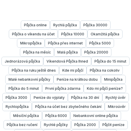
Půjčka online
Rychlá půjčka
Půjčka 30000
Půjčka o víkendu na účet
Půjčka 10000
Okamžitá půjčka
Mikropůjčka
Půjčka přes internet
Půjčka 5000
Půjčka na měsíc
Malá půjčka
Půjčka 20000
Jednorázová půjčka
Víkendová Půjčka Ihned
Půjčka do 15 minut
Půjčka na ruku ještě dnes
Kde mi půjčí
Půjčka na cokoliv
Malé nebankovní půjčky
Peníze na krátkou dobu
Minipůjčka
Půjčka do 5 minut
První půjčka zdarma
Kdo mi půjčí peníze?
Půjčka 3000
Peníze do výplaty
Půjčka na 30 dní
Rychlý úvěr
Rychlopůjčka
Půjčka na účet bez zbytečného čekání
Mikroúvěr
Měsíční půjčka
Půjčka 6000
Nebankovní online půjčka
Půjčka bez ručení
Rychlé půjčky
Půjčka 2000
Půjčit peníze