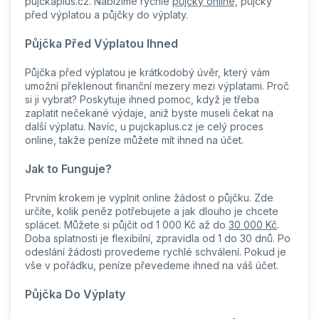
pujckaplus.cz. Nabízíme rychlé
půjčky online,
půjčky
před výplatou a půjčky do výplaty.
Půjčka Před Výplatou Ihned
Půjčka před výplatou je krátkodobý úvěr, který vám
umožní překlenout finanční mezery mezi výplatami. Proč
si ji vybrat? Poskytuje ihned pomoc, když je třeba
zaplatit nečekané výdaje, aniž byste museli čekat na
další výplatu. Navíc, u pujckaplus.cz je celý proces
online, takže peníze můžete mít ihned na účet.
Jak to Funguje?
Prvním krokem je vyplnit online žádost o půjčku. Zde
určíte, kolik peněz potřebujete a jak dlouho je chcete
splácet. Můžete si půjčit od 1 000 Kč až do
30 000 Kč
.
Doba splatnosti je flexibilní, zpravidla od 1 do 30 dnů. Po
odeslání žádosti provedeme rychlé schválení. Pokud je
vše v pořádku, peníze převedeme ihned na váš účet.
Půjčka Do Výplaty