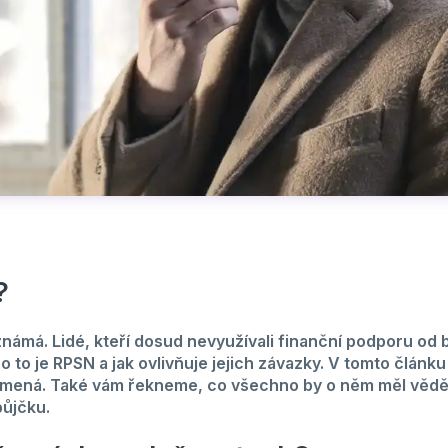
?
námá. Lidé, kteří dosud nevyužívali finanční podporu od 
 to je RPSN a jak ovlivňuje jejich závazky. V tomto článku
amená. Také vám řekneme, co všechno by o něm měl vědě
půjčku.