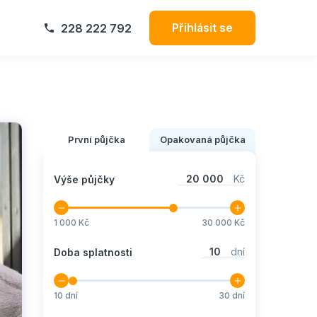
Přihlásit se
228 222 792
První půjčka
Opakovaná půjčka
20 000
Kč
Výše půjčky
1 000
Kč
30 000
Kč
10
dní
Doba splatnosti
10
dní
30
dní