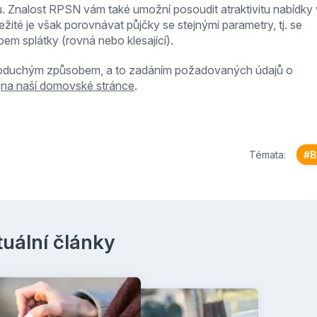
u. Znalost RPSN vám také umožní posoudit atraktivitu nabídky
žité je však porovnávat půjčky se stejnými parametry, tj. se
em splátky (rovná nebo klesající).
ednoduchým způsobem, a to zadáním požadovaných údajů o
i
na naší domovské stránce
.
Témata:
#B
uální články