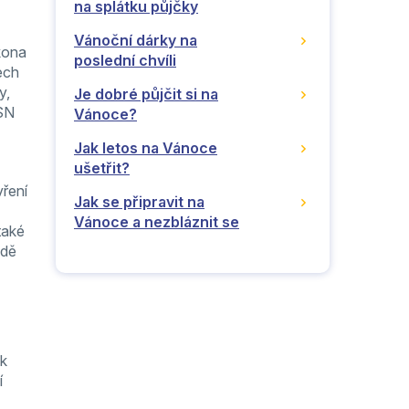
na splátku půjčky
Vánoční dárky na
kona
poslední chvíli
ech
y,
Je dobré půjčit si na
PSN
Vánoce?
Jak letos na Vánoce
ušetřit?
vření
Jak se připravit na
Vánoce a nezbláznit se
také
adě
ik
í