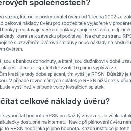
ěrových společnostech?
vá sazba, kterou je poskytovatel úvěru od 1. ledna 2002 ze zá
ko celkové náklady úvěru pro spotřebitele vyjádřené v procent
banky představuje veškeré náklady spojené s úvěrem, tj. úrok
náklady, které se k závazku připočítávají. Na druhou stranu R
 spojené s uzavřením úvěrové smlouvy nebo náklady na obsluhu
ným úvěrem.
 jsou s bankou dohodnuty, a které jsou dlužníkovi v době uza
ácení, kterou si spotřebitel zvolí. To přímo vyplývá ze
ím kratší je tedy doba splácení, tím vyšší je RPSN. Důležitý je 
kou. V případě rovnoměrných splátek je RPSN nižší než v příp
bude vyšší než v případě volby klesajících splátek.
očítat celkové náklady úvěru?
ně vypočítat hodnotu RPSN pro každý závazek. Je však natol
 kalkulačky dostupné na internetu. Navíc při plánování úvěru nen
je to RPSN nebo jaká je jeho hodnota. Každá instituce je totiž