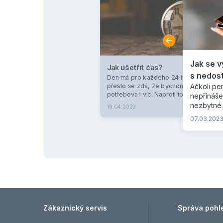
Jak se 
Jak ušetřit čas?
s nedos
Den má pro každého 24 hodin, ale
Ačkoli pe
přesto se zdá, že bychom těch hodin
potřebovali víc. Naproti tomu spoustu
nepřinášej
drahocenného času ztrácíme
nezbytné.
18.04.2023
Více
zbytečnými činnostmi a stěžováním si
citelnější
07.03.202
na neustálý nedostatek času.
pohoda, 
Ušetření i několik minut denně nám
zájmům ne
přitom může rozhodně zlepšit kvalitu
dovednost
našeho života. Jak to ale udělat?
když nám 
Všechno má svůj čas a své místo […]
jakých si
podmínkou
z nás můž
Zákaznický servis
Správa pohl