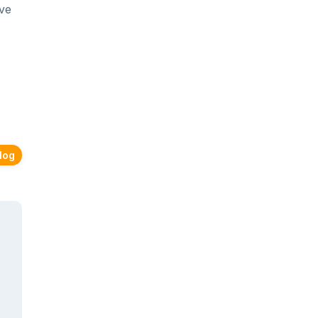
 ve
log