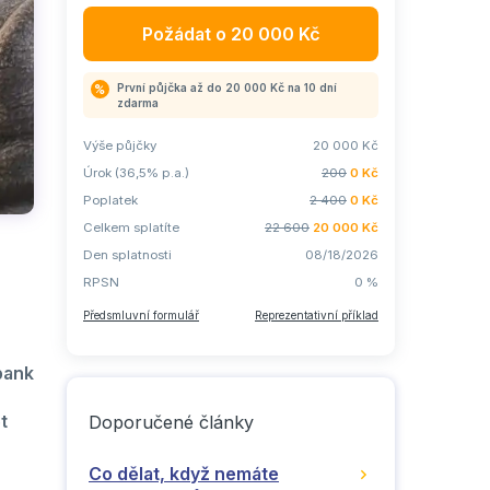
Požádat o
20 000
Kč
První půjčka až do 20 000 Kč na 10 dní
zdarma
Výše půjčky
20 000
Kč
Úrok (36,5% p.a.)
200
0
Kč
Poplatek
2 400
0
Kč
Celkem splatíte
22 600
20 000
Kč
Den splatnosti
08/18/2026
RPSN
0
%
Předsmluvní formulář
Reprezentativní příklad
bank
t
Doporučené články
Co dělat, když nemáte